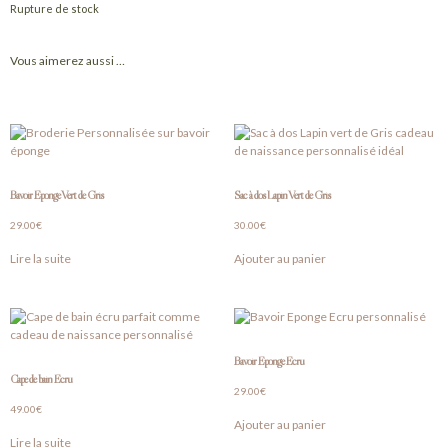
Rupture de stock
Vous aimerez aussi …
Bavoir Eponge Vert de Gris
Sac à dos Lapin Vert de Gris
29.00
€
30.00
€
Lire la suite
Ajouter au panier
Bavoir Eponge Ecru
Cape de bain Ecru
29.00
€
49.00
€
Ajouter au panier
Lire la suite