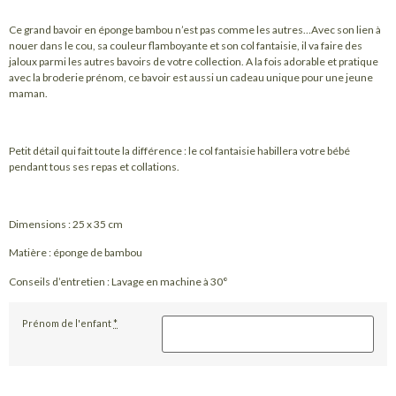
Ce grand bavoir en éponge bambou n’est pas comme les autres…Avec son lien à
nouer dans le cou, sa couleur flamboyante et son col fantaisie, il va faire des
jaloux parmi les autres bavoirs de votre collection. A la fois adorable et pratique
avec la broderie prénom, ce bavoir est aussi un cadeau unique pour une jeune
maman.
Petit détail qui fait toute la différence : le col fantaisie habillera votre bébé
pendant tous ses repas et collations.
Dimensions : 25 x 35 cm
Matière : éponge de bambou
Conseils d’entretien : Lavage en machine à 30°
Prénom de l'enfant
*